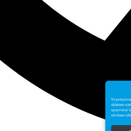
Na poskytovan
ukladanie a/al
spracovávať úd
odvolanie súhl