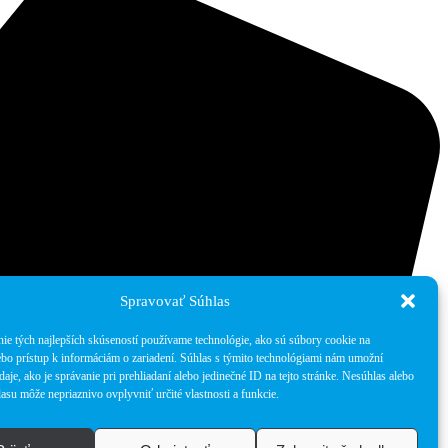
Spravovať Súhlas
ie tých najlepších skúseností používame technológie, ako sú súbory cookie na
ebo prístup k informáciám o zariadení. Súhlas s týmito technológiami nám umožní
aje, ako je správanie pri prehliadaní alebo jedinečné ID na tejto stránke. Nesúhlas alebo
asu môže nepriaznivo ovplyvniť určité vlastnosti a funkcie.