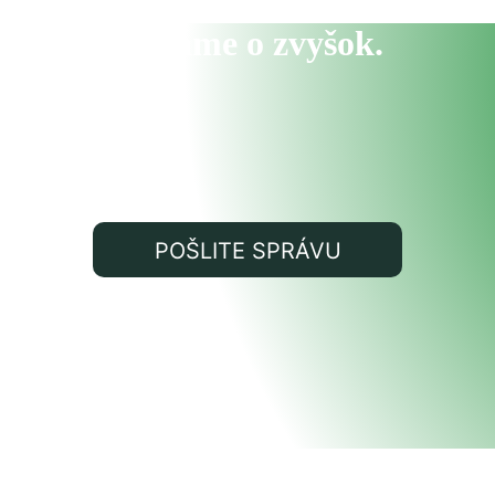
my sa postaráme o zvyšok.
POŠLITE SPRÁVU