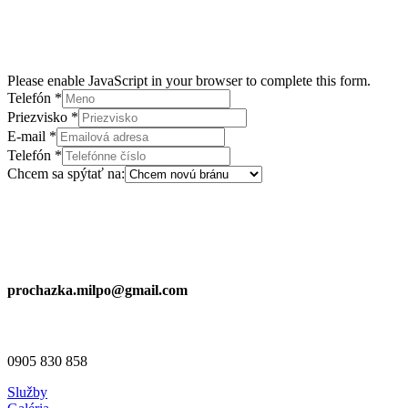
Napíšte nám alebo zavolajte, a 
Please enable JavaScript in your browser to complete this form.
Telefón
*
Chcem
Priezvisko
*
Telefón
E-mail
*
sa
Telefón
*
Chcem sa spýtať na:
Email
prochazka.milpo@gmail.com
Telefón
0905 830 858
Služby